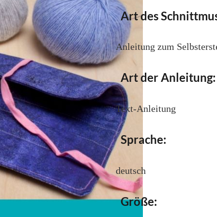
Art des Schnittmus
Anleitung zum Selbsterst
Art der Anleitung:
Text-Anleitung
Sprache:
deutsch
Größe: