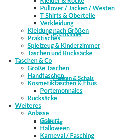
Kleider & Röcke
Pullover / Jacken / Westen
T-Shirts & Oberteile
Verkleidung
Kleidung nach Größen
Haarbänder
Praktisches
Spielzeug & Kinderzimmer
Taschen und Rucksäcke
Taschen & Co
Große Taschen
Handtaschen
Mützen & Schals
Kosmetiktaschen & Etuis
Portemonnaies
Rucksäcke
Weiteres
Anlässe
Geburt
Kleidung
Halloween
Karneval / Fasching