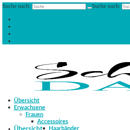
Suche nach:
Suche nach:
Einloggen
Registrieren
Zum Newsletter anmelden
Infos & Hilfe
Übersicht
Erwachsene
Frauen
Accessoires
Übersicht
Haarbänder