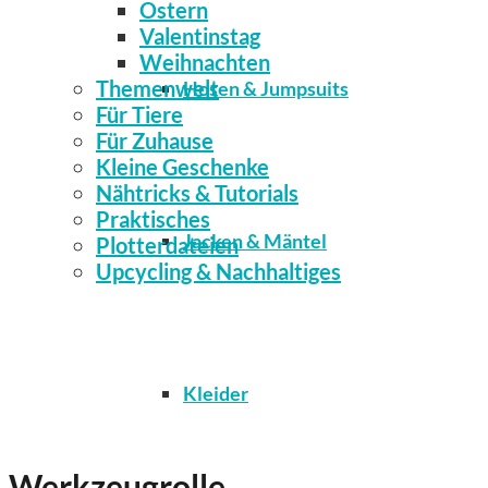
Ostern
Valentinstag
Weihnachten
Themenwelt
Hosen & Jumpsuits
Für Tiere
Für Zuhause
Kleine Geschenke
Nähtricks & Tutorials
Praktisches
Jacken & Mäntel
Plotterdateien
Upcycling & Nachhaltiges
Kleider
Werkzeugrolle