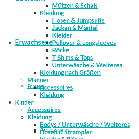
Mützen & Schals
Kleidung
Hosen & Jumpsuits
Jacken & Mäntel
Kleider
Erwachsene
Pullover & Longsleeves
Röcke
T-Shirts & Tops
Unterwäsche & Weiteres
Kleidung nach Größen
Männer
Frauen
Accessoires
Kleidung
Kinder
Accessoires
Kleidung
Bodys / Unterwäsche / Weiteres
Accessoires
Hosen & Strampler