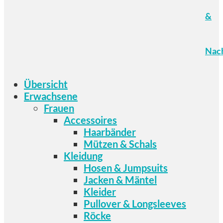
&
Nach
Übersicht
Erwachsene
Frauen
Accessoires
Haarbänder
Mützen & Schals
Kleidung
Hosen & Jumpsuits
Jacken & Mäntel
Kleider
Pullover & Longsleeves
Röcke