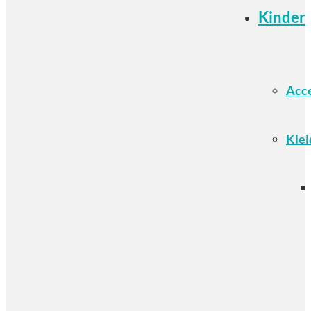
Kinder
Acce
Klei