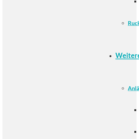
Ruc
Weiter
Anlä