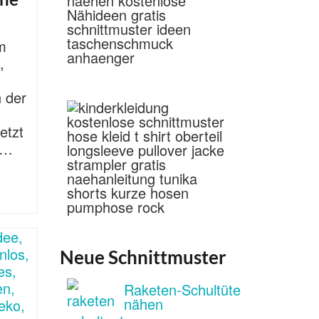
m
,
n der
jetzt
 …
Neue Schnittmuster
Raketen-Schultüte
nähen