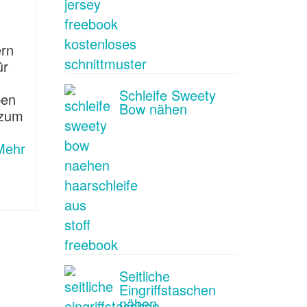
ern
ür
Schleife Sweety
ben
Bow nähen
 zum
Mehr
Seitliche
Eingriffstaschen
nähen