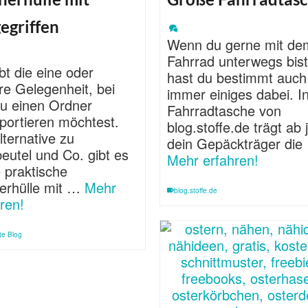
egriffen
Wenn du gerne mit de
Fahrrad unterwegs bist
bt die eine oder
hast du bestimmt auch
re Gelegenheit, bei
immer einiges dabei. I
du einen Ordner
Fahrradtasche von
portieren möchtest.
blog.stoffe.de trägt ab 
lternative zu
dein Gepäckträger die
eutel und Co. gibt es
Mehr erfahren!
 praktische
erhülle mit …
Mehr
blog.stoffe.de
ren!
tte Blog