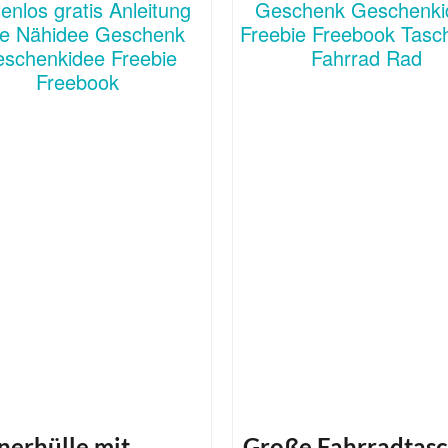
nerhülle mit
Große Fahrradtas