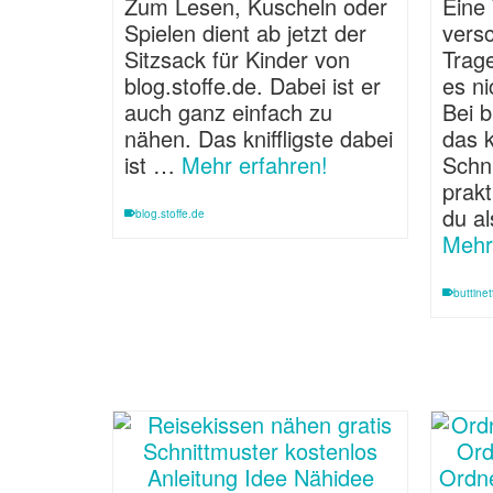
Zum Lesen, Kuscheln oder
Eine
Spielen dient ab jetzt der
vers
Sitzsack für Kinder von
Trag
blog.stoffe.de. Dabei ist er
es ni
auch ganz einfach zu
Bei b
nähen. Das kniffligste dabei
das 
ist …
Mehr erfahren!
Schni
prak
du a
blog.stoffe.de
Mehr
buttine