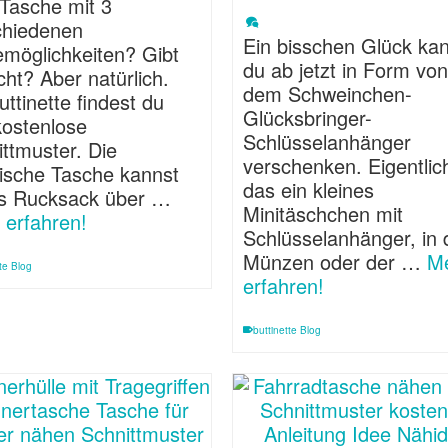
 Tasche mit 3
chiedenen
Ein bisschen Glück ka
emöglichkeiten? Gibt
du ab jetzt in Form vo
cht? Aber natürlich.
dem Schweinchen-
uttinette findest du
Glücksbringer-
kostenlose
Schlüsselanhänger
ttmuster. Die
verschenken. Eigentlich
tische Tasche kannst
das ein kleines
ls Rucksack über …
Minitäschchen mit
 erfahren!
Schlüsselanhänger, in 
Münzen oder der …
M
tte Blog
erfahren!
buttinette Blog