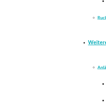
Ruc
Weiter
Anlä