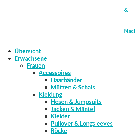
&
Nach
Übersicht
Erwachsene
Frauen
Accessoires
Haarbänder
Mützen & Schals
Kleidung
Hosen & Jumpsuits
Jacken & Mäntel
Kleider
Pullover & Longsleeves
Röcke