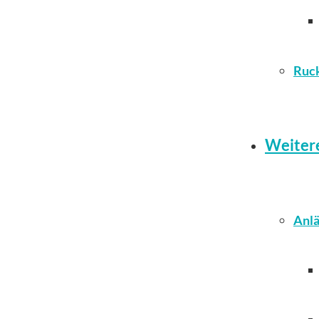
Ruc
Weiter
Anlä