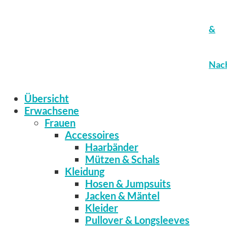
&
Nach
Übersicht
Erwachsene
Frauen
Accessoires
Haarbänder
Mützen & Schals
Kleidung
Hosen & Jumpsuits
Jacken & Mäntel
Kleider
Pullover & Longsleeves