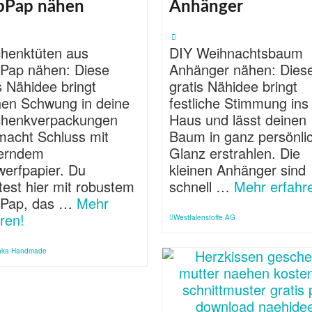
pPap nähen
Anhänger
henktüten aus
DIY Weihnachtsbaum
Pap nähen: Diese
Anhänger nähen: Dies
s Nähidee bringt
gratis Nähidee bringt
chen Schwung in deine
festliche Stimmung ins
henkverpackungen
Haus und lässt deinen
macht Schluss mit
Baum in ganz persönl
terndem
Glanz erstrahlen. Die
erfpapier. Du
kleinen Anhänger sind
test hier mit robustem
schnell …
Mehr erfahr
Pap, das …
Mehr
ren!
Westfalenstoffe AG
hka Handmade