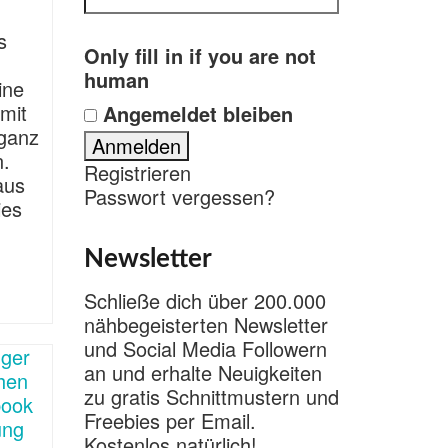
s
Only fill in if you are not
human
ine
mit
Angemeldet bleiben
 ganz
n.
Registrieren
aus
Passwort vergessen?
ies
Newsletter
Schließe dich über 200.000
nähbegeisterten Newsletter
und Social Media Followern
an und erhalte Neuigkeiten
zu gratis Schnittmustern und
Freebies per Email.
Kostenlos natürlich!