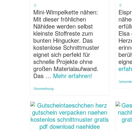
Mini-Wimpelkette nähen:
Eisp
Mit dieser fröhlichen
nähe
Nähidee werden selbst
erfül
kleinste Stoffreste zum
Elsa
bunten Hingucker. Das
Herz
kostenlose Schnittmuster
erinn
eignet sich perfekt für
berü
schnelle Projekte ohne
eign
großen Materialaufwand.
erfah
Das …
Mehr erfahren!
shesmil
Hummelhonig