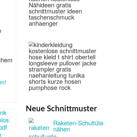
e
ichem
en!
Neue Schnittmuster
Raketen-Schultüte
nähen