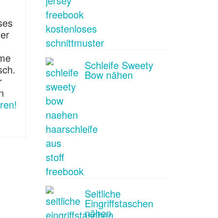
ses
ter
rme
Schleife Sweety
sch.
Bow nähen
r
n
ren!
Seitliche
Eingriffstaschen
nähen