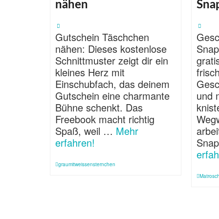
nähen
Sna
Gutschein Täschchen
Gesc
nähen: Dieses kostenlose
Snap
Schnittmuster zeigt dir ein
grati
kleines Herz mit
fris
Einschubfach, das deinem
Gesc
Gutschein eine charmante
und 
Bühne schenkt. Das
knis
Freebook macht richtig
Wegw
Spaß, weil …
Mehr
arbei
erfahren!
Snap
erfah
graumitweissensternchen
Matrosc