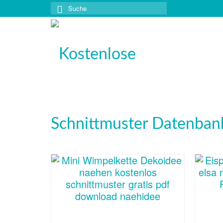
Suche
nach: