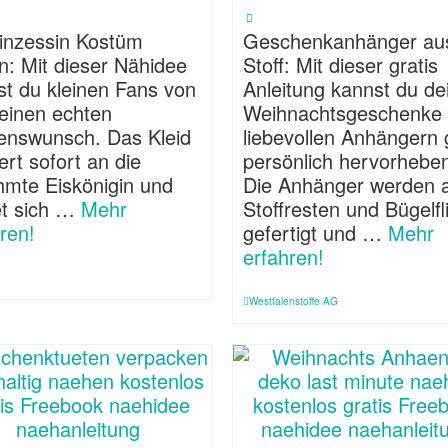
rinzessin Kostüm
Geschenkanhänger au
n: Mit dieser Nähidee
Stoff: Mit dieser gratis
lst du kleinen Fans von
Anleitung kannst du de
 einen echten
Weihnachtsgeschenke 
enswunsch. Das Kleid
liebevollen Anhängern
ert sofort an die
persönlich hervorhebe
hmte Eiskönigin und
Die Anhänger werden 
et sich …
Mehr
Stoffresten und Bügelfl
ren!
gefertigt und …
Mehr
erfahren!
e
Westfalenstoffe AG