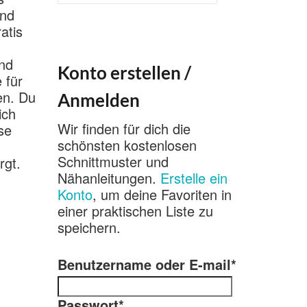
nach:
und
atis
und
Konto erstellen /
 für
en. Du
Anmelden
ich
Wir finden für dich die
se
schönsten kostenlosen
Schnittmuster und
rgt.
Nähanleitungen.
Erstelle ein
Konto
, um deine Favoriten in
einer praktischen Liste zu
speichern.
Benutzername oder E-mail
*
Passwort
*