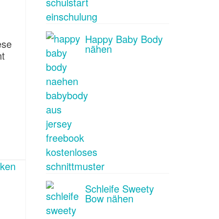
Happy Baby Body
ese
nähen
ht
Schleife Sweety
Bow nähen