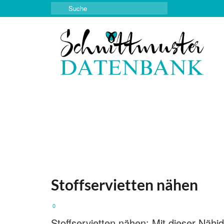
Suche
nach:
Stoffservietten nähen
0
Stoffservietten nähen: Mit dieser Nähi