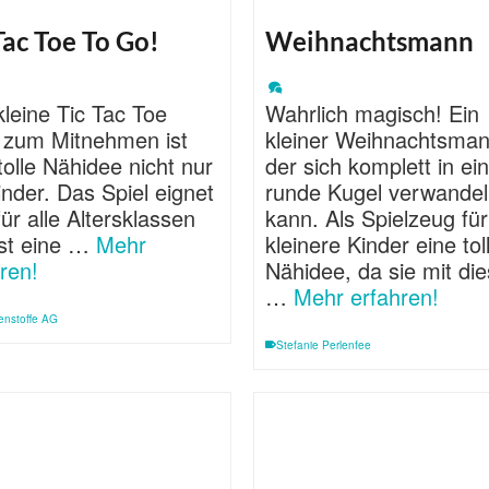
Tac Toe To Go!
Weihnachtsmann
leine Tic Tac Toe
Wahrlich magisch! Ein
l zum Mitnehmen ist
kleiner Weihnachtsman
tolle Nähidee nicht nur
der sich komplett in ei
inder. Das Spiel eignet
runde Kugel verwande
für alle Altersklassen
kann. Als Spielzeug für
ist eine …
Mehr
kleinere Kinder eine tol
ren!
Nähidee, da sie mit di
…
Mehr erfahren!
enstoffe AG
Stefanie Perlenfee