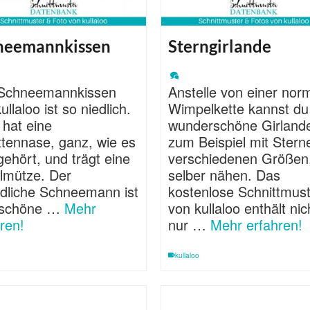
neemannkissen
Sterngirlande
Schneemannkissen
Anstelle von einer nor
ullaloo ist so niedlich.
Wimpelkette kannst du
 hat eine
wunderschöne Girland
ttennase, ganz, wie es
zum Beispiel mit Stern
gehört, und trägt eine
verschiedenen Größen
lmütze. Der
selber nähen. Das
ndliche Schneemann ist
kostenlose Schnittmus
 schöne …
Mehr
von kullaloo enthält nic
ren!
nur …
Mehr erfahren!
kullaloo