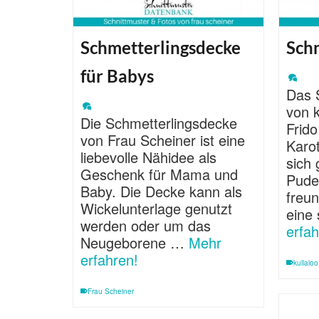
Schmetterlingsdecke
Sch
für Babys
Das 
von k
Die Schmetterlingsdecke
Frido
von Frau Scheiner ist eine
Karo
liebevolle Nähidee als
sich 
Geschenk für Mama und
Pude
Baby. Die Decke kann als
freu
Wickelunterlage genutzt
eine
werden oder um das
erfah
Neugeborene …
Mehr
erfahren!
kullaloo
Frau Scheiner