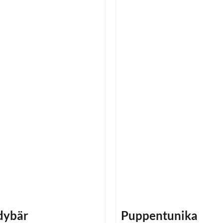
dybär
Puppentunika