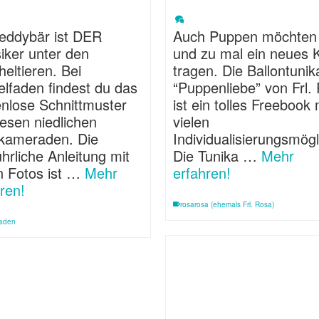
Teddybär ist DER
Auch Puppen möchten
iker unter den
und zu mal ein neues K
eltieren. Bei
tragen. Die Ballontunik
elfaden findest du das
“Puppenliebe” von Frl.
enlose Schnittmuster
ist ein tolles Freebook 
iesen niedlichen
vielen
lkameraden. Die
Individualisierungsmögl
hrliche Anleitung mit
Die Tunika …
Mehr
n Fotos ist …
Mehr
erfahren!
ren!
rosarosa (ehemals Frl. Rosa)
faden