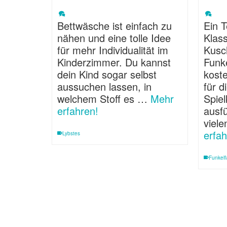
Bettwäsche ist einfach zu
Ein 
nähen und eine tolle Idee
Klass
für mehr Individualität im
Kusch
Kinderzimmer. Du kannst
Funk
dein Kind sogar selbst
kost
aussuchen lassen, in
für d
welchem Stoff es …
Mehr
Spie
erfahren!
ausfü
viele
erfah
Lybstes
Funkel