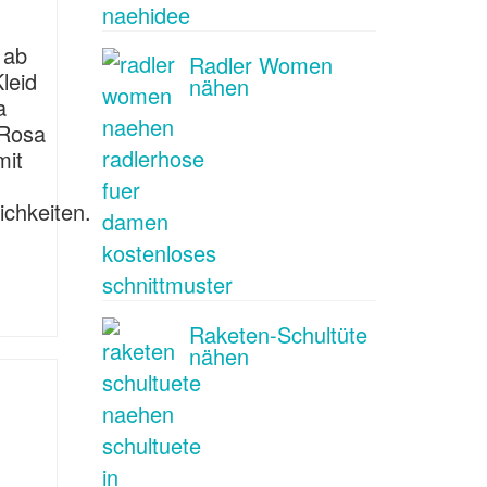
 ab
Radler Women
leid
nähen
a
 Rosa
mit
ichkeiten.
Raketen-Schultüte
nähen