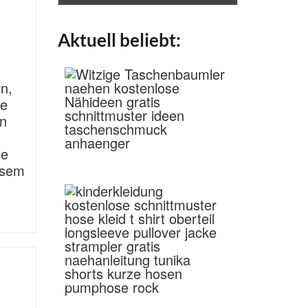
Aktuell beliebt:
n,
ne
ln
le
esem