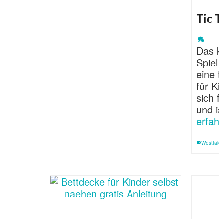
Tic 
Das k
Spie
eine 
für K
sich 
und 
erfah
Westfal