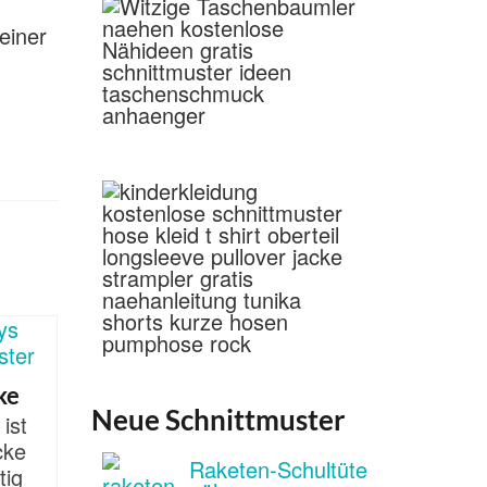
einer
ke
Neue Schnittmuster
 ist
cke
Raketen-Schultüte
tig