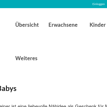
Einloggen
Übersicht
Erwachsene
Kinder
Weiteres
Babys
iner ist eine liebevolle Nähidee als Geschenk fü