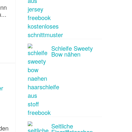
n
enn
...
Schleife Sweety
Bow nähen
Seitliche
den
Eingriffstaschen