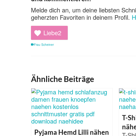
Melde dich an, um deine liebsten Schni
geherzten Favoriten in deinem Profil.
H
Liebe
2
Frau Scheiner
Ähnliche Beiträge
T-Sh
näh
Pyjama Hemd Lilli nähen
T-Shi