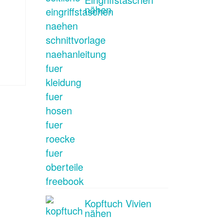
nähen
Kopftuch Vivien
nähen