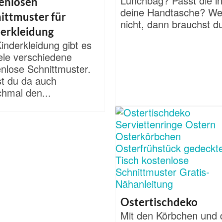
Lunchbag? Passt die i
enlosen
deine Handtasche? W
ittmuster für
nicht, dann brauchst du
erkleidung
inderkleidung gibt es
ele verschiedene
nlose Schnittmuster.
st du da auch
hmal den...
Ostertischdeko
Mit den Körbchen und 