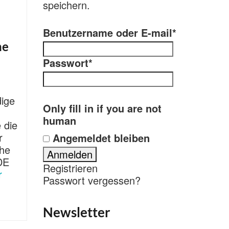
speichern.
Benutzername oder E-mail
*
he
Passwort
*
dige
Only fill in if you are not
human
 die
r
Angemeldet bleiben
che
DE
Registrieren
r
Passwort vergessen?
Newsletter