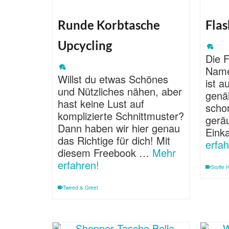
Runde Korbtasche
Fla
Upcycling
Die 
Name
Willst du etwas Schönes
ist a
und Nützliches nähen, aber
genä
hast keine Lust auf
scho
komplizierte Schnittmuster?
geräu
Dann haben wir hier genau
Eink
das Richtige für dich! Mit
erfah
diesem Freebook …
Mehr
erfahren!
Stoffe
Tweed & Greet