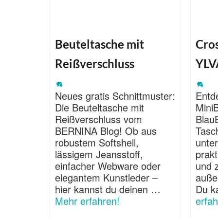
Beuteltasche mit
Cro
Reißverschluss
YLV
Neues gratis Schnittmuster:
Entd
Die Beuteltasche mit
Mini
Reißverschluss vom
BlauB
BERNINA Blog! Ob aus
Tasch
robustem Softshell,
unte
lässigem Jeansstoff,
prak
einfacher Webware oder
und 
elegantem Kunstleder –
auße
hier kannst du deinen …
Du k
Mehr erfahren!
erfah