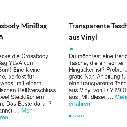
ssbody MiniBag
Transparente Tasc
A
aus Vinyl
ecke die Crossbody
Du möchtest eine tren
Bag YLVA von
Tasche, die ein echter
unt! Eine kleine
Hingucker ist? Probiere
e, perfekt für
gratis Näh-Anleitung fü
rwegs, mit einem
eine transparente Tas
tischen Reißverschluss
aus Vinyl von DIY MO
zwei Steckfächern
aus. Mit dieser …
Meh
n. Das Beste daran?
erfahren!
annst …
Mehr
ren!
DIY MODE