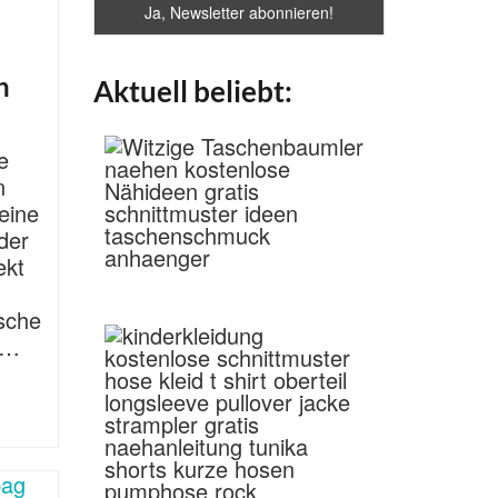
n
Aktuell beliebt:
e
n
eine
 der
ekt
sche
 …