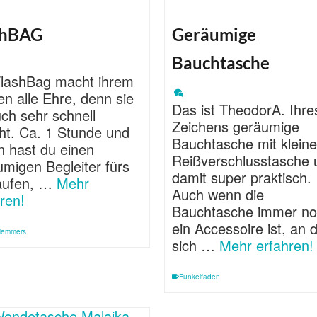
shBAG
Geräumige
Bauchtasche
FlashBag macht ihrem
n alle Ehre, denn sie
Das ist TheodorA. Ihre
uch sehr schnell
Zeichens geräumige
ht. Ca. 1 Stunde und
Bauchtasche mit kleine
n hast du einen
Reißverschlusstasche 
migen Begleiter fürs
damit super praktisch.
aufen, …
Mehr
Auch wenn die
ren!
Bauchtasche immer n
ein Accessoire ist, an
 Hemmers
sich …
Mehr erfahren!
Funkelfaden