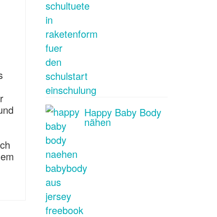
s
r
und
Happy Baby Body
nähen
och
 dem