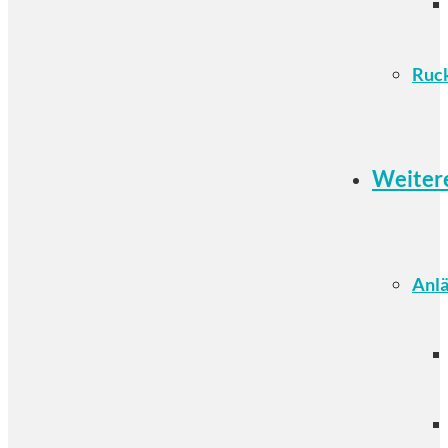
Ruc
Weiter
Anlä