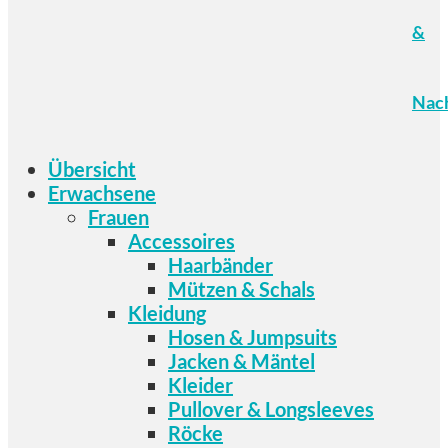
&
Nach
Übersicht
Erwachsene
Frauen
Accessoires
Haarbänder
Mützen & Schals
Kleidung
Hosen & Jumpsuits
Jacken & Mäntel
Kleider
Pullover & Longsleeves
Röcke