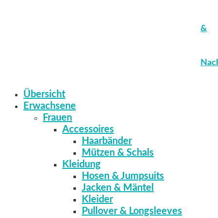
&
Nach
Übersicht
Erwachsene
Frauen
Accessoires
Haarbänder
Mützen & Schals
Kleidung
Hosen & Jumpsuits
Jacken & Mäntel
Kleider
Pullover & Longsleeves