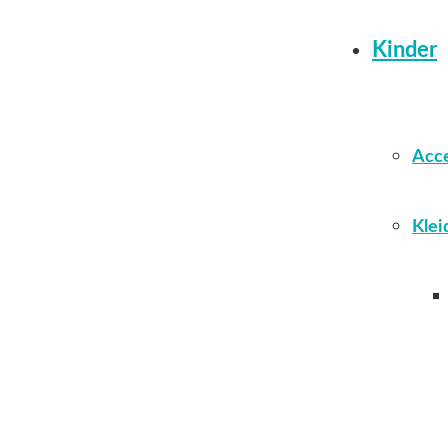
Kinder
Acce
Klei