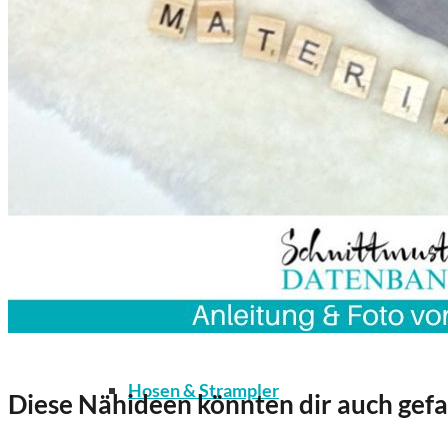
Kleidung
Bodys / Unterwäsche / Weiteres
Hosen & Strampler
Diese Nähideen könnten dir auch gefa