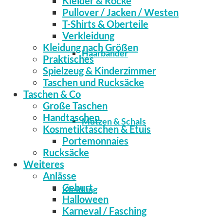
Kleider & Röcke
Pullover / Jacken / Westen
T-Shirts & Oberteile
Verkleidung
Kleidung nach Größen
Haarbänder
Praktisches
Spielzeug & Kinderzimmer
Taschen und Rucksäcke
Taschen & Co
Große Taschen
Handtaschen
Mützen & Schals
Kosmetiktaschen & Etuis
Portemonnaies
Rucksäcke
Weiteres
Anlässe
Geburt
Kleidung
Halloween
Karneval / Fasching