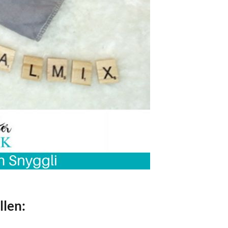
llen: