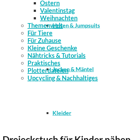
Ostern
Valentinstag
Weihnachten
Themenwelt
Hosen & Jumpsuits
Für Tiere
Für Zuhause
Kleine Geschenke
Nähtricks & Tutorials
Praktisches
Jacken & Mäntel
Plotterdateien
Upcycling & Nachhaltiges
Kleider
Dreieckstuch für Kinder nähen