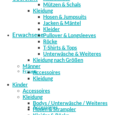
Mützen & Schals
Kleidung
Hosen & Jumpsuits
Jacken & Mäntel
Kleider
Erwachsene
Pullover & Longsleeves
Röcke
T-Shirts & Tops
Unterwäsche & Weiteres
Kleidung nach Größen
Männer
Frauen
Accessoires
Kleidung
Kinder
Accessoires
Kleidung
Bodys / Unterwäsche / Weiteres
Accessoires
Hosen & Strampler