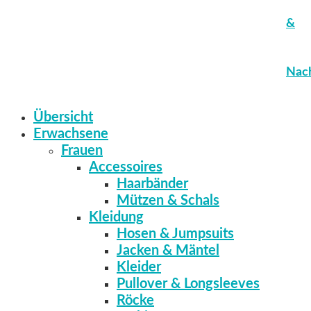
&
Nach
Übersicht
Erwachsene
Frauen
Accessoires
Haarbänder
Mützen & Schals
Kleidung
Hosen & Jumpsuits
Jacken & Mäntel
Kleider
Pullover & Longsleeves
Röcke