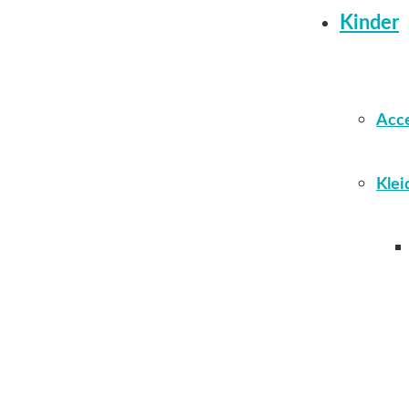
Kinder
Acce
Klei