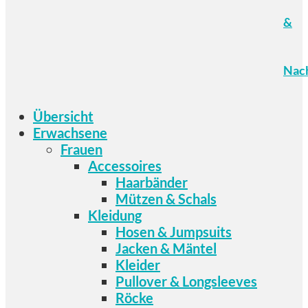
&
Nach
Übersicht
Erwachsene
Frauen
Accessoires
Haarbänder
Mützen & Schals
Kleidung
Hosen & Jumpsuits
Jacken & Mäntel
Kleider
Pullover & Longsleeves
Röcke