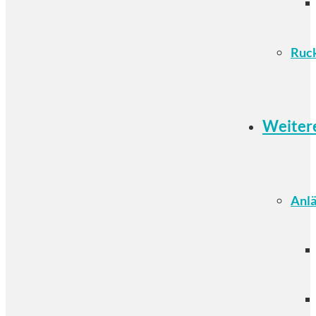
Ruc
Weiter
Anlä