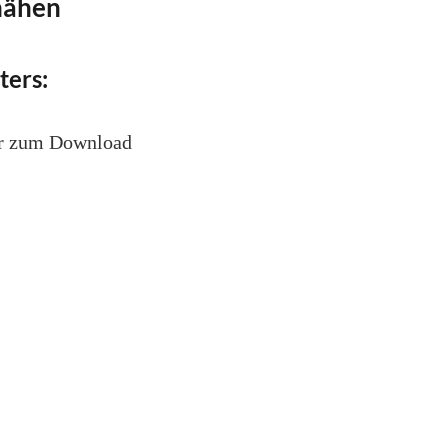
nähen
ters:
er zum Download