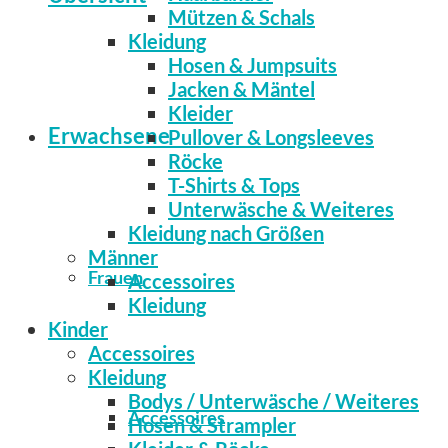
Mützen & Schals
Kleidung
Hosen & Jumpsuits
Jacken & Mäntel
Kleider
Erwachsene
Pullover & Longsleeves
Röcke
T-Shirts & Tops
Unterwäsche & Weiteres
Kleidung nach Größen
Männer
Frauen
Accessoires
Kleidung
Kinder
Accessoires
Kleidung
Bodys / Unterwäsche / Weiteres
Accessoires
Hosen & Strampler