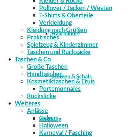
Kleider & Röcke
Pullover / Jacken / Westen
T-Shirts & Oberteile
Verkleidung
Kleidung nach Größen
Haarbänder
Praktisches
Spielzeug & Kinderzimmer
Taschen und Rucksäcke
Taschen & Co
Große Taschen
Handtaschen
Mützen & Schals
Kosmetiktaschen & Etuis
Portemonnaies
Rucksäcke
Weiteres
Anlässe
Geburt
Kleidung
Halloween
Karneval / Fasching