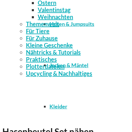
Ostern
Valentinstag
Weihnachten
Themenwelt
Hosen & Jumpsuits
Für Tiere
Für Zuhause
Kleine Geschenke
Nähtricks & Tutorials
Praktisches
Jacken & Mäntel
Plotterdateien
Upcycling & Nachhaltiges
Kleider
Hasenbeutel Set nähen