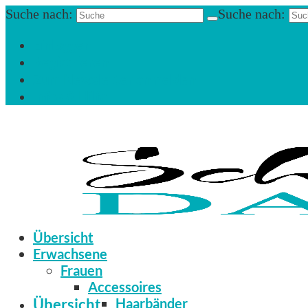
Suche nach:
Suche nach:
Einloggen
Registrieren
Zum Newsletter anmelden
Infos & Hilfe
Übersicht
Erwachsene
Frauen
Accessoires
Übersicht
Haarbänder