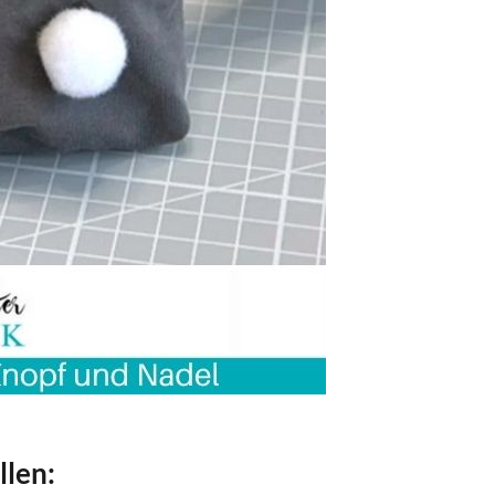
llen: