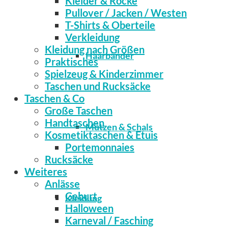
Kleider & Röcke
Pullover / Jacken / Westen
T-Shirts & Oberteile
Verkleidung
Kleidung nach Größen
Haarbänder
Praktisches
Spielzeug & Kinderzimmer
Taschen und Rucksäcke
Taschen & Co
Große Taschen
Handtaschen
Mützen & Schals
Kosmetiktaschen & Etuis
Portemonnaies
Rucksäcke
Weiteres
Anlässe
Geburt
Kleidung
Halloween
Karneval / Fasching