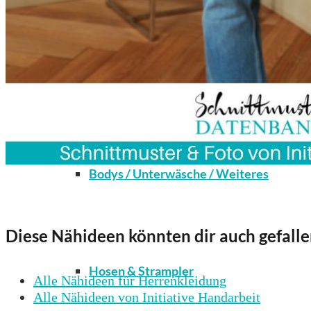
Kleidung
Bodys / Unterwäsche / Weiteres
Diese Nähideen könnten dir auch gefalle
Hosen & Strampler
Alle Nähideen für Herrenkleidung
Alle Nähideen von Initiative Handarbeit