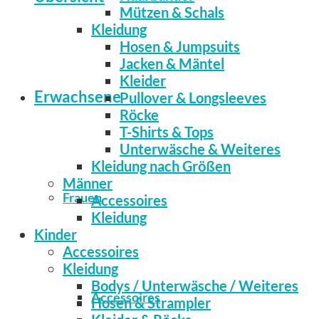
Mützen & Schals
Kleidung
Hosen & Jumpsuits
Jacken & Mäntel
Kleider
Erwachsene
Pullover & Longsleeves
Röcke
T-Shirts & Tops
Unterwäsche & Weiteres
Kleidung nach Größen
Männer
Frauen
Accessoires
Kleidung
Kinder
Accessoires
Kleidung
Bodys / Unterwäsche / Weiteres
Accessoires
Hosen & Strampler