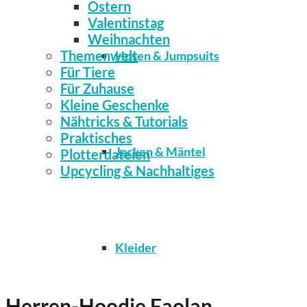
Ostern
Valentinstag
Weihnachten
Themenwelt
Hosen & Jumpsuits
Für Tiere
Für Zuhause
Kleine Geschenke
Nähtricks & Tutorials
Praktisches
Jacken & Mäntel
Plotterdateien
Upcycling & Nachhaltiges
Kleider
Herren-Hoodie Faolan