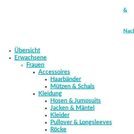
&
Nach
Übersicht
Erwachsene
Frauen
Accessoires
Haarbänder
Mützen & Schals
Kleidung
Hosen & Jumpsuits
Jacken & Mäntel
Kleider
Pullover & Longsleeves
Röcke