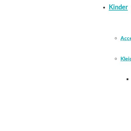
Kinder
Acce
Klei