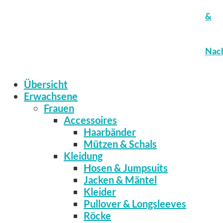
&
Nach
Übersicht
Erwachsene
Frauen
Accessoires
Haarbänder
Mützen & Schals
Kleidung
Hosen & Jumpsuits
Jacken & Mäntel
Kleider
Pullover & Longsleeves
Röcke