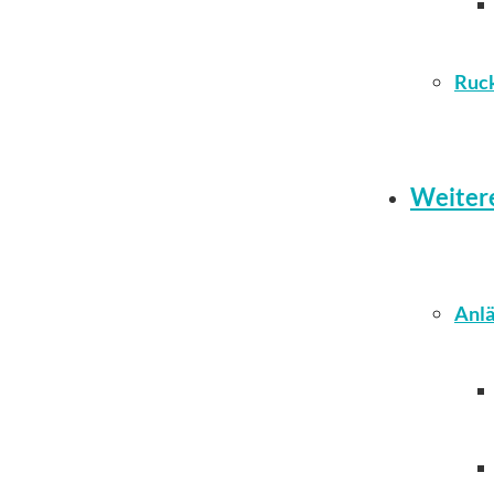
Ruc
Weiter
Anlä