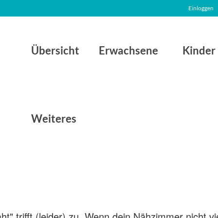
Einloggen
Übersicht
Erwachsene
Kinder
Weiteres
ht" trifft (leider) zu. Wenn dein Nähzimmer nicht vi