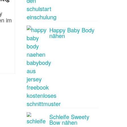
y
en im
Happy Baby Body
nähen
Schleife Sweety
Bow nähen