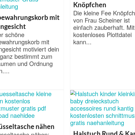
Knöpfchen
Die kleine Fee Knöpfc
bewahrungskorb mit
von Frau Scheiner ist
ngesicht
einfach zauberhaft. Mit
er schöne
kostenloses Plottdatei
ewahrungskorb mit
kann...
gesicht motiviert dein
 ganz bestimmt zum
äumen und Ordnung
n....
üsseltasche nähen
Halstuch Rund & Ka
üsseltasche nähen: