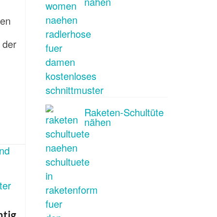
nähen
hen
 der
Raketen-Schultüte
nähen
ntig