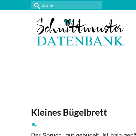
Suche
nach:
Kleines Bügelbrett
0
Der Spruch "gut gebügelt, ist halb genä