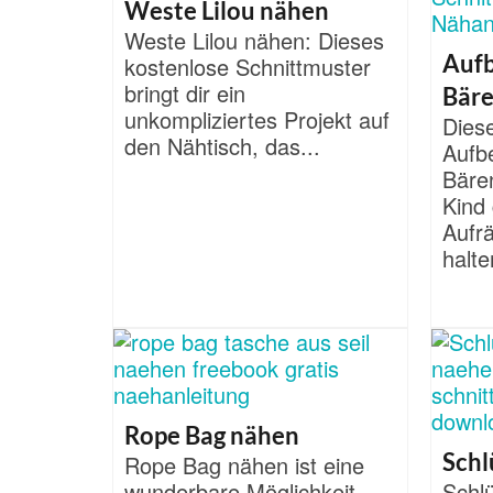
Weste Lilou nähen
Weste Lilou nähen: Dieses
Auf
kostenlose Schnittmuster
bringt dir ein
Bäre
unkompliziertes Projekt auf
Dies
den Nähtisch, das...
Aufb
Bären
Kind
Aufr
halte
Rope Bag nähen
Schl
Rope Bag nähen ist eine
wunderbare Möglichkeit,
Schl