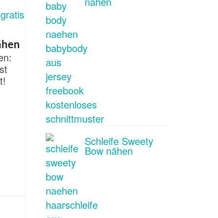
nähen
nähen
en:
st
t!
Schleife Sweety
Bow nähen