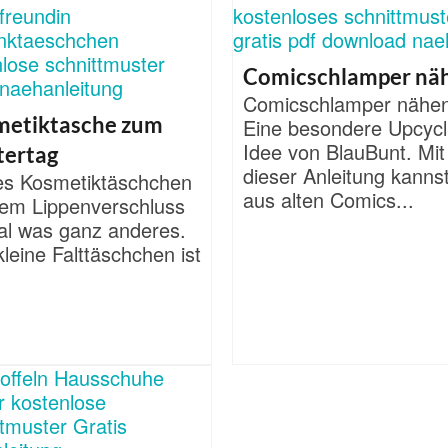
Comicschlamper nä
Comicschlamper nähe
metiktasche zum
Eine besondere Upcycl
Idee von BlauBunt. Mit
tertag
dieser Anleitung kanns
es Kosmetiktäschchen
aus alten Comics...
dem Lippenverschluss
mal was ganz anderes.
leine Falttäschchen ist