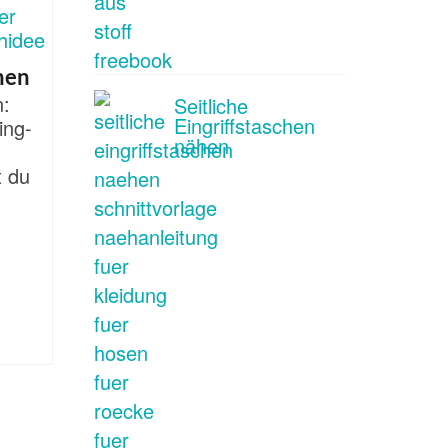
hen
n:
Seitliche
Eingriffstaschen
ing-
nähen
t du