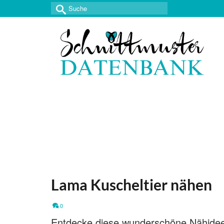
Suche
nach:
Lama Kuscheltier nähen
0
Entdecke diese wunderschöne Nähidee 