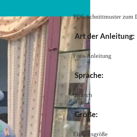
PDF-Schnittmuster zum
Art der Anleitung:
Foto-Anleitung
Sprache:
deutsch
Größe:
Einheitsgröße