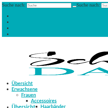
Suche nach:
Suche nach:
Einloggen
Registrieren
Zum Newsletter anmelden
Infos & Hilfe
Übersicht
Erwachsene
Frauen
Accessoires
Übersicht
Haarbänder