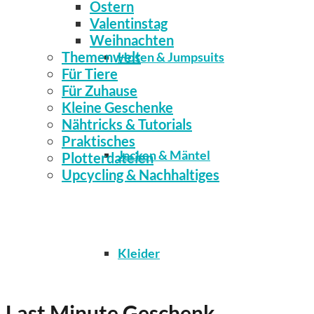
Ostern
Valentinstag
Weihnachten
Themenwelt
Hosen & Jumpsuits
Für Tiere
Für Zuhause
Kleine Geschenke
Nähtricks & Tutorials
Praktisches
Jacken & Mäntel
Plotterdateien
Upcycling & Nachhaltiges
Kleider
Last Minute Geschenk