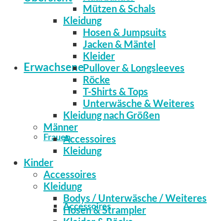
Mützen & Schals
Kleidung
Hosen & Jumpsuits
Jacken & Mäntel
Kleider
Erwachsene
Pullover & Longsleeves
Röcke
T-Shirts & Tops
Unterwäsche & Weiteres
Kleidung nach Größen
Männer
Frauen
Accessoires
Kleidung
Kinder
Accessoires
Kleidung
Bodys / Unterwäsche / Weiteres
Accessoires
Hosen & Strampler