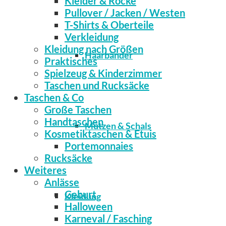
Kleider & Röcke
Pullover / Jacken / Westen
T-Shirts & Oberteile
Verkleidung
Kleidung nach Größen
Haarbänder
Praktisches
Spielzeug & Kinderzimmer
Taschen und Rucksäcke
Taschen & Co
Große Taschen
Handtaschen
Mützen & Schals
Kosmetiktaschen & Etuis
Portemonnaies
Rucksäcke
Weiteres
Anlässe
Geburt
Kleidung
Halloween
Karneval / Fasching