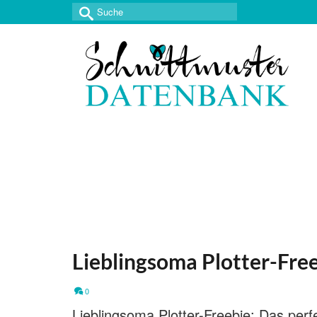
Suche
nach:
Lieblingsoma Plotter-Fre
0
Lieblingsoma Plotter-Freebie: Das perf