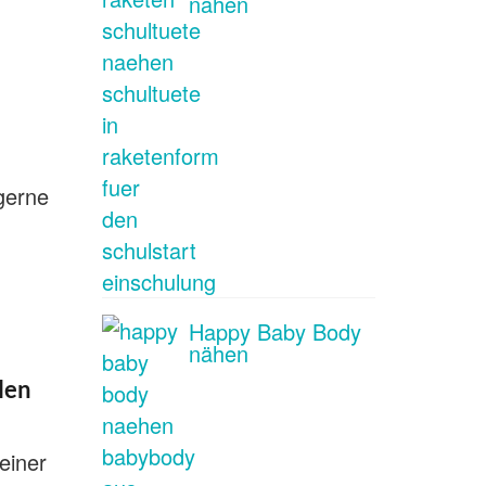
nähen
 gerne
Happy Baby Body
nähen
len
einer