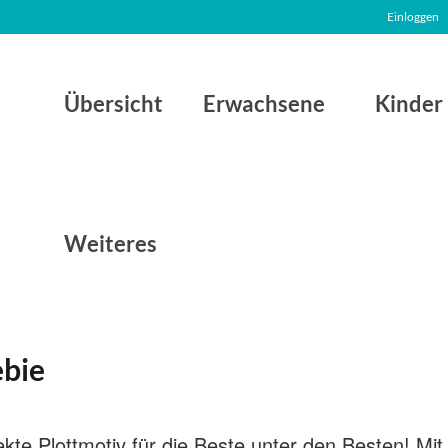
Einloggen
Übersicht
Erwachsene
Kinder
Weiteres
ebie
ekte Plottmotiv für die Beste unter den Besten! Mi