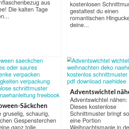
flaschenbezug aus
kostenlosen Schnittmu
ee! Die kalten Tage
gestaltest du einen
n...
romantischen Hingucke
deine...
Adventswichtel näh
Adventswichtel nähen:
loween-Säckchen
Dieses kostenlose
 gruselig, schaurig,
Schnittmuster bringt so
lichen Gespensterchen
eine Portion
eine ganz tolle
Weihnachtsmagie in de