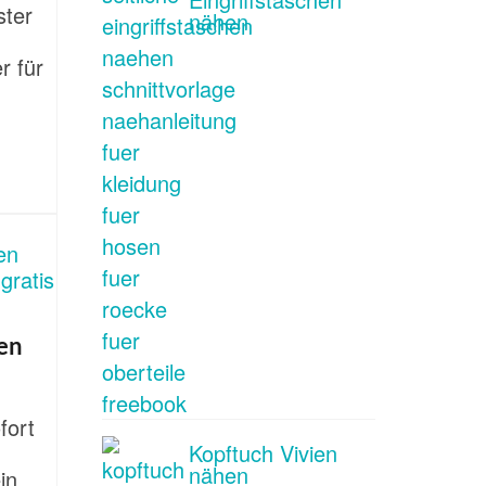
ster
nähen
r für
en
fort
Kopftuch Vivien
nähen
in