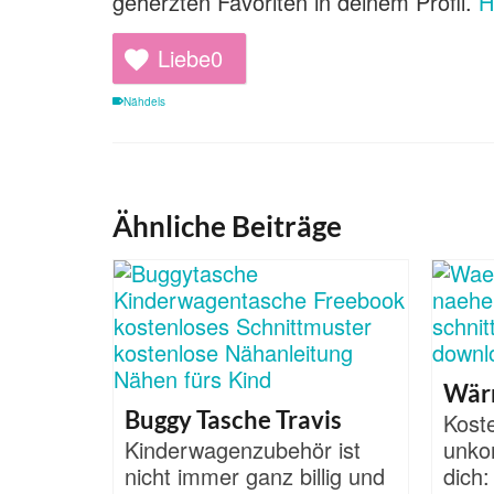
geherzten Favoriten in deinem Profil.
H
Liebe
0
Nähdels
Ähnliche Beiträge
Wär
Buggy Tasche Travis
Kost
Kinderwagenzubehör ist
unkom
nicht immer ganz billig und
dich: