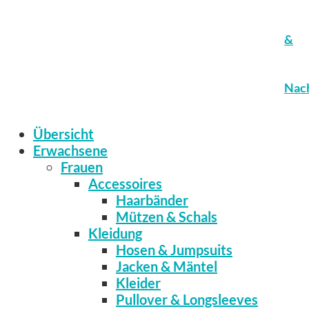
&
Nach
Übersicht
Erwachsene
Frauen
Accessoires
Haarbänder
Mützen & Schals
Kleidung
Hosen & Jumpsuits
Jacken & Mäntel
Kleider
Pullover & Longsleeves