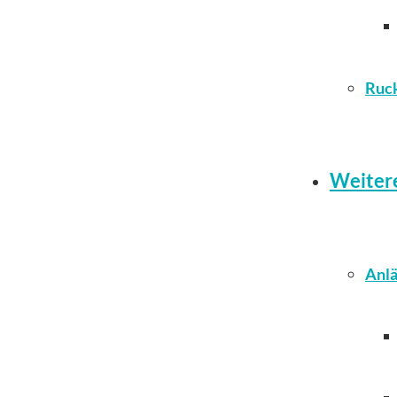
Ruc
Weiter
Anlä