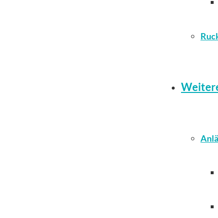
Ruc
Weiter
Anlä