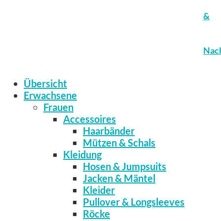
&
Nach
Übersicht
Erwachsene
Frauen
Accessoires
Haarbänder
Mützen & Schals
Kleidung
Hosen & Jumpsuits
Jacken & Mäntel
Kleider
Pullover & Longsleeves
Röcke