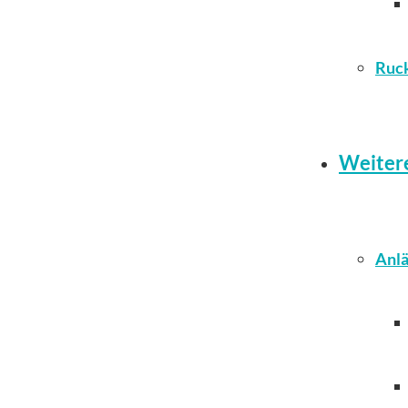
Ruc
Weiter
Anlä