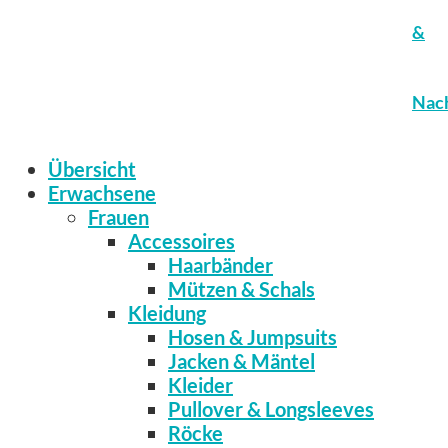
&
Nach
Übersicht
Erwachsene
Frauen
Accessoires
Haarbänder
Mützen & Schals
Kleidung
Hosen & Jumpsuits
Jacken & Mäntel
Kleider
Pullover & Longsleeves
Röcke