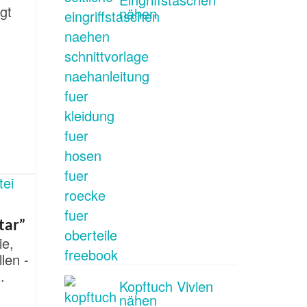
ngt
nähen
tar”
ie,
len -
.
Kopftuch Vivien
nähen