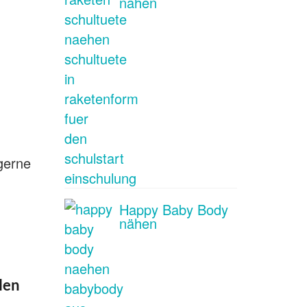
nähen
 gerne
Happy Baby Body
nähen
len