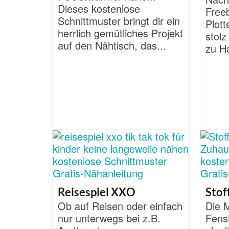
Dieses kostenlose
Free
Schnittmuster bringt dir ein
Plott
herrlich gemütliches Projekt
stolz
auf den Nähtisch, das...
zu H
Reisespiel XXO
Stof
Ob auf Reisen oder einfach
Die 
nur unterwegs bei z.B.
Fenst