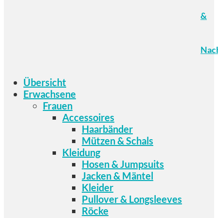
&
Nach
Übersicht
Erwachsene
Frauen
Accessoires
Haarbänder
Mützen & Schals
Kleidung
Hosen & Jumpsuits
Jacken & Mäntel
Kleider
Pullover & Longsleeves
Röcke