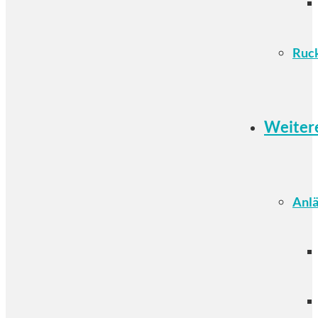
Ruc
Weiter
Anlä