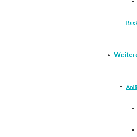
Ruc
Weiter
Anlä