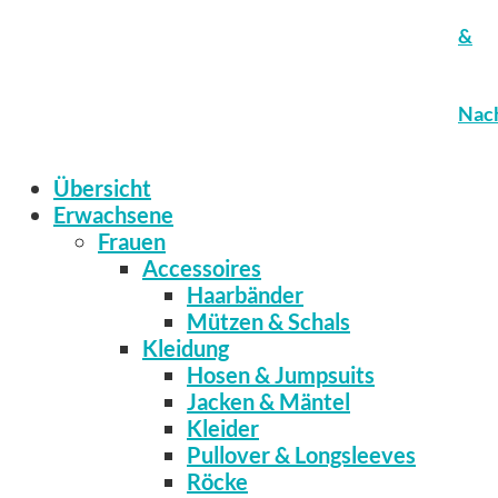
&
Nach
Übersicht
Erwachsene
Frauen
Accessoires
Haarbänder
Mützen & Schals
Kleidung
Hosen & Jumpsuits
Jacken & Mäntel
Kleider
Pullover & Longsleeves
Röcke