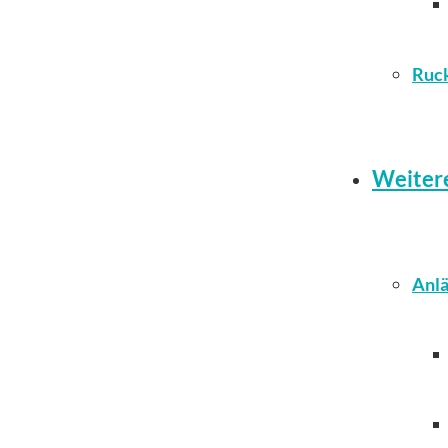
Ruc
Weiter
Anlä