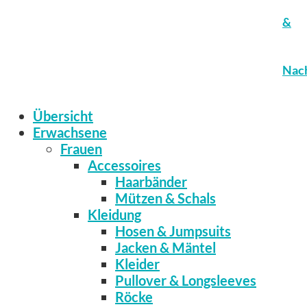
&
Nach
Übersicht
Erwachsene
Frauen
Accessoires
Haarbänder
Mützen & Schals
Kleidung
Hosen & Jumpsuits
Jacken & Mäntel
Kleider
Pullover & Longsleeves
Röcke