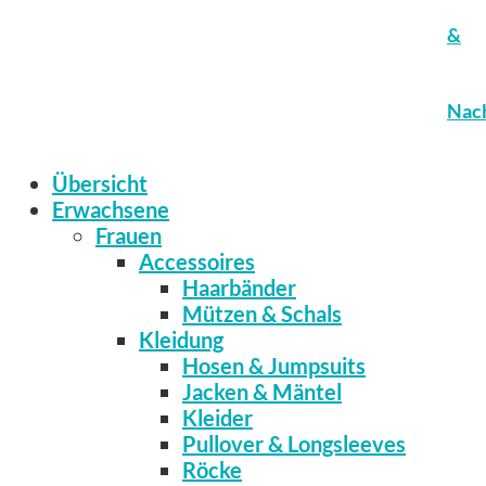
&
Nach
Übersicht
Erwachsene
Frauen
Accessoires
Haarbänder
Mützen & Schals
Kleidung
Hosen & Jumpsuits
Jacken & Mäntel
Kleider
Pullover & Longsleeves
Röcke