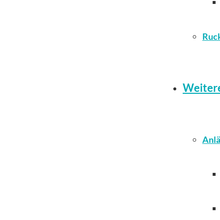
Ruc
Weiter
Anlä