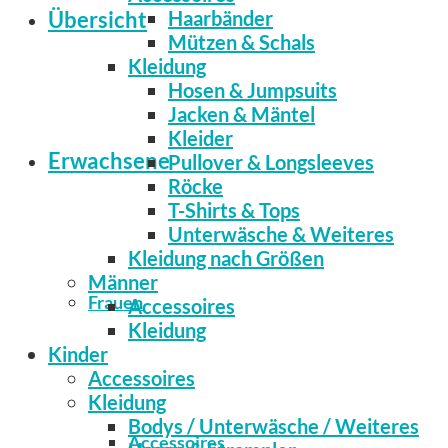
Übersicht
Haarbänder
Mützen & Schals
Kleidung
Hosen & Jumpsuits
Jacken & Mäntel
Kleider
Erwachsene
Pullover & Longsleeves
Röcke
T-Shirts & Tops
Unterwäsche & Weiteres
Kleidung nach Größen
Männer
Frauen
Accessoires
Kleidung
Kinder
Accessoires
Kleidung
Bodys / Unterwäsche / Weiteres
Accessoires