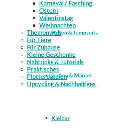
Karneval / Fasching
Ostern
Valentinstag
Weihnachten
Themenwelt
Hosen & Jumpsuits
Für Tiere
Für Zuhause
Kleine Geschenke
Nähtricks & Tutorials
Praktisches
Jacken & Mäntel
Plotterdateien
Upcycling & Nachhaltiges
Kleider