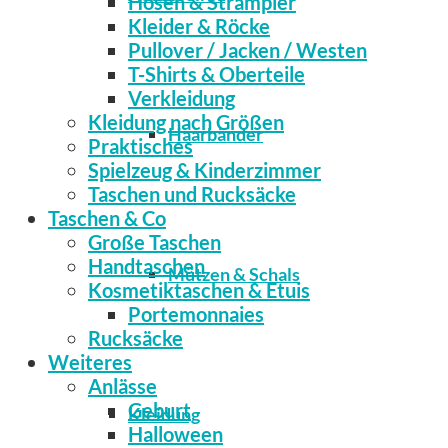
Hosen & Strampler
Kleider & Röcke
Pullover / Jacken / Westen
T-Shirts & Oberteile
Verkleidung
Kleidung nach Größen
Haarbänder
Praktisches
Spielzeug & Kinderzimmer
Taschen und Rucksäcke
Taschen & Co
Große Taschen
Handtaschen
Mützen & Schals
Kosmetiktaschen & Etuis
Portemonnaies
Rucksäcke
Weiteres
Anlässe
Geburt
Kleidung
Halloween