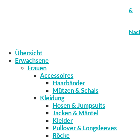
&
Nach
Übersicht
Erwachsene
Frauen
Accessoires
Haarbänder
Mützen & Schals
Kleidung
Hosen & Jumpsuits
Jacken & Mäntel
Kleider
Pullover & Longsleeves
Röcke