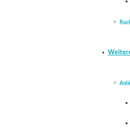
Ruc
Weiter
Anlä