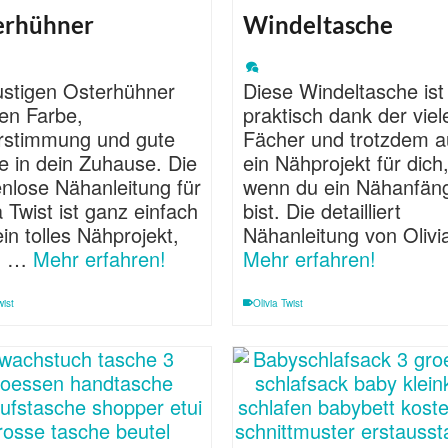
erhühner
Windeltasche
lustigen Osterhühner
Diese Windeltasche ist
gen Farbe,
praktisch dank der viel
rstimmung und gute
Fächer und trotzdem 
e in dein Zuhause. Die
ein Nähprojekt für dich
nlose Nähanleitung für
wenn du ein Nähanfän
a Twist ist ganz einfach
bist. Die detailliert
in tolles Nähprojekt,
Nähanleitung von Oliv
n …
Mehr erfahren!
Mehr erfahren!
wist
Olivia Twist