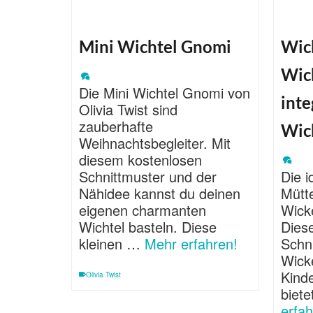
Mini Wichtel Gnomi
Wick
Wic
Die Mini Wichtel Gnomi von
inte
Olivia Twist sind
zauberhafte
Wic
Weihnachtsbegleiter. Mit
diesem kostenlosen
Schnittmuster und der
Die i
Nähidee kannst du deinen
Mütte
eigenen charmanten
Wicke
Wichtel basteln. Diese
Dies
kleinen …
Mehr erfahren!
Schn
Wick
Kinde
Olivia Twist
biet
erfah