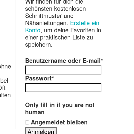
Wir finden für dich die
schönsten kostenlosen
Schnittmuster und
Nähanleitungen.
Erstelle ein
Konto
, um deine Favoriten in
einer praktischen Liste zu
speichern.
Benutzername oder E-mail
*
ohne
Passwort
*
bel
Oft
eiten
…
Only fill in if you are not
human
Angemeldet bleiben