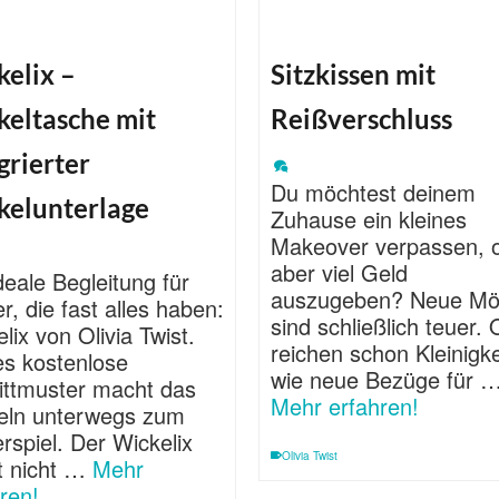
elix –
Sitzkissen mit
keltasche mit
Reißverschluss
grierter
Du möchtest deinem
kelunterlage
Zuhause ein kleines
Makeover verpassen, 
aber viel Geld
deale Begleitung für
auszugeben? Neue Mö
r, die fast alles haben:
sind schließlich teuer. 
lix von Olivia Twist.
reichen schon Kleinigk
es kostenlose
wie neue Bezüge für 
ittmuster macht das
Mehr erfahren!
eln unterwegs zum
rspiel. Der Wickelix
Olivia Twist
et nicht …
Mehr
ren!