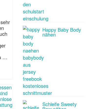
 sehr
en
Happy Baby Body
auch
nähen
,
ger
ia …
Schleife Sweety
Bow nähen