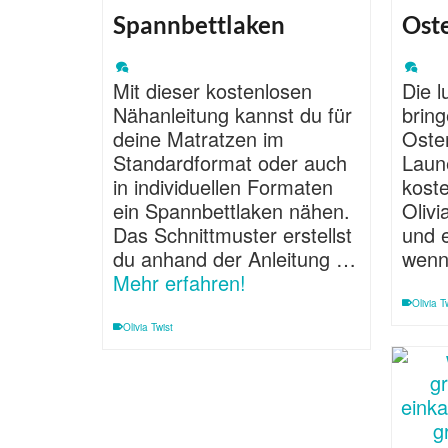
Spannbettlaken
Ost
Mit dieser kostenlosen
Die 
Nähanleitung kannst du für
brin
deine Matratzen im
Oste
Standardformat oder auch
Laun
in individuellen Formaten
koste
ein Spannbettlaken nähen.
Olivi
Das Schnittmuster erstellst
und e
du anhand der Anleitung …
wen
Mehr erfahren!
Olivia T
Olivia Twist