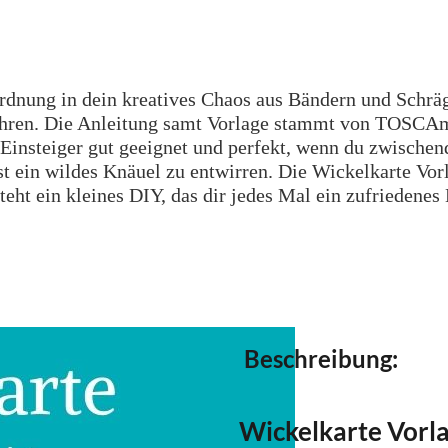
Ordnung in dein kreatives Chaos aus Bändern und Schrä
ahren. Die Anleitung samt Vorlage stammt von TOSCAminn
r Einsteiger gut geeignet und perfekt, wenn du zwische
rst ein wildes Knäuel zu entwirren. Die Wickelkarte Vo
eht ein kleines DIY, das dir jedes Mal ein zufriedenes
Beschreibung:
Wickelkarte Vorl