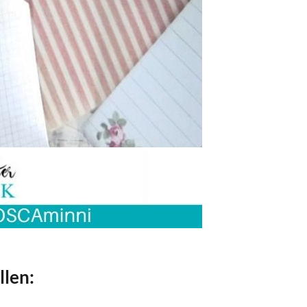
llen: