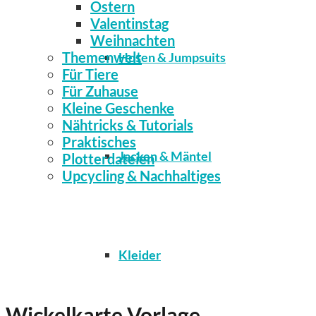
Ostern
Valentinstag
Weihnachten
Themenwelt
Hosen & Jumpsuits
Für Tiere
Für Zuhause
Kleine Geschenke
Nähtricks & Tutorials
Praktisches
Jacken & Mäntel
Plotterdateien
Upcycling & Nachhaltiges
Kleider
Wickelkarte Vorlage