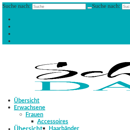
Suche nach:
Suche nach:
Einloggen
Registrieren
Zum Newsletter anmelden
Infos & Hilfe
Übersicht
Erwachsene
Frauen
Accessoires
Übersicht
Haarbänder