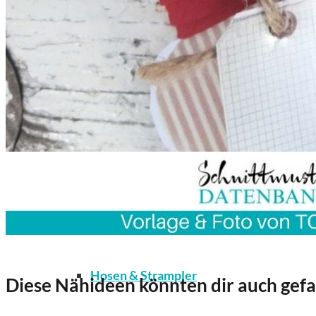
Kleidung
Bodys / Unterwäsche / Weiteres
Hosen & Strampler
Diese Nähideen könnten dir auch gefa