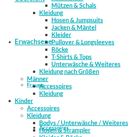
Mützen & Schals
Kleidung
Hosen & Jumpsuits
Jacken & Mäntel
Kleider
Erwachsene
Pullover & Longsleeves
Röcke
T-Shirts & Tops
Unterwäsche & Weiteres
Kleidung nach Größen
Männer
Frauen
Accessoires
Kleidung
Kinder
Accessoires
Kleidung
Bodys / Unterwäsche / Weiteres
Accessoires
Hosen & Strampler