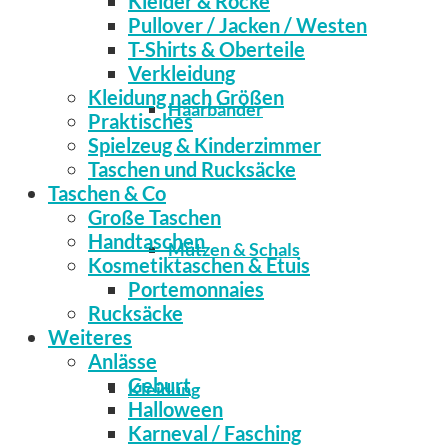
Kleider & Röcke
Pullover / Jacken / Westen
T-Shirts & Oberteile
Verkleidung
Kleidung nach Größen
Haarbänder
Praktisches
Spielzeug & Kinderzimmer
Taschen und Rucksäcke
Taschen & Co
Große Taschen
Handtaschen
Mützen & Schals
Kosmetiktaschen & Etuis
Portemonnaies
Rucksäcke
Weiteres
Anlässe
Geburt
Kleidung
Halloween
Karneval / Fasching