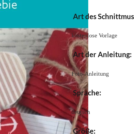
Art des Schnittmus
kostenlose Vorlage
Art der Anleitung:
Foto-Anleitung
Sprache:
deutsch
Größe: