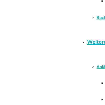
Ruc
Weiter
Anlä