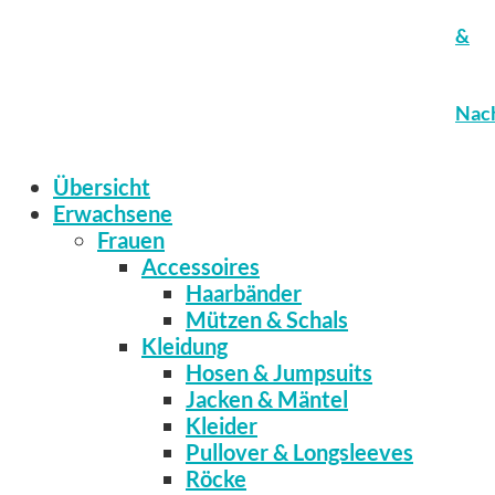
&
Nach
Übersicht
Erwachsene
Frauen
Accessoires
Haarbänder
Mützen & Schals
Kleidung
Hosen & Jumpsuits
Jacken & Mäntel
Kleider
Pullover & Longsleeves
Röcke