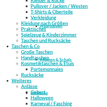
Kleider & Röcke
Pullover / Jacken / Westen
T-Shirts & Oberteile
Verkleidung
Kleidung nach Größen
Haarbänder
Praktisches
Spielzeug & Kinderzimmer
Taschen und Rucksäcke
Taschen & Co
Große Taschen
Handtaschen
Mützen & Schals
Kosmetiktaschen & Etuis
Portemonnaies
Rucksäcke
Weiteres
Anlässe
Geburt
Kleidung
Halloween
Karneval / Fasching