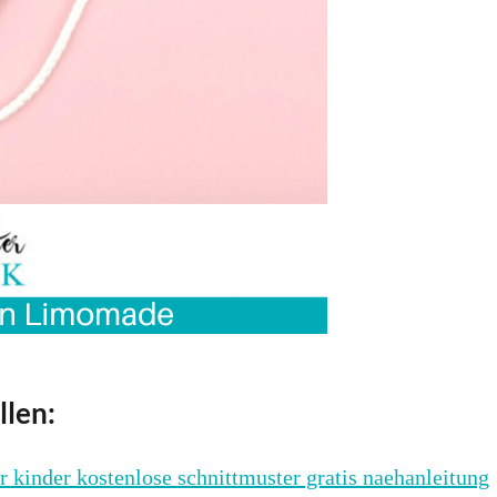
llen: