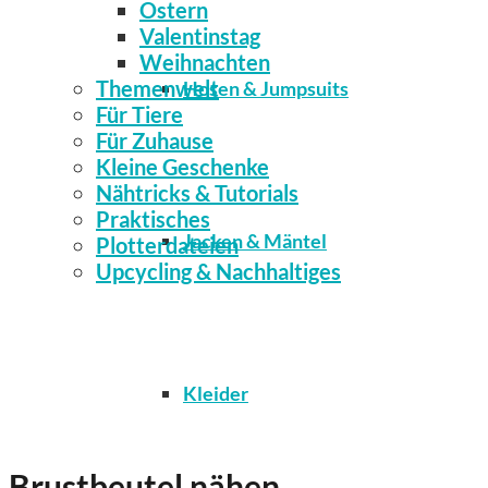
Ostern
Valentinstag
Weihnachten
Themenwelt
Hosen & Jumpsuits
Für Tiere
Für Zuhause
Kleine Geschenke
Nähtricks & Tutorials
Praktisches
Jacken & Mäntel
Plotterdateien
Upcycling & Nachhaltiges
Kleider
Brustbeutel nähen