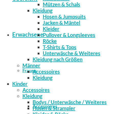
Mützen & Schals
Kleidung
Hosen & Jumpsuits
Jacken & Mäntel
Kleider
Erwachsene
Pullover & Longsleeves
Röcke
T-Shirts & Tops
Unterwäsche & Weiteres
Kleidung nach Größen
Männer
Frauen
Accessoires
Kleidung
Kinder
Accessoires
Kleidung
Bodys / Unterwäsche / Weiteres
Accessoires
Hosen & Strampler