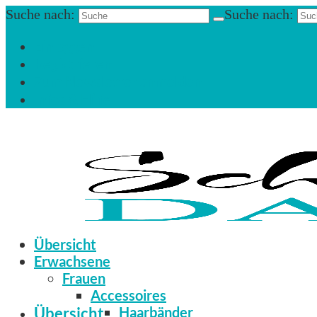
Suche nach:
Suche nach:
Einloggen
Registrieren
Zum Newsletter anmelden
Infos & Hilfe
Übersicht
Erwachsene
Frauen
Accessoires
Übersicht
Haarbänder