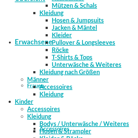
Mützen & Schals
Kleidung
Hosen & Jumpsuits
Jacken & Mäntel
Kleider
Erwachsene
Pullover & Longsleeves
Röcke
T-Shirts & Tops
Unterwäsche & Weiteres
Kleidung nach Größen
Männer
Frauen
Accessoires
Kleidung
Kinder
Accessoires
Kleidung
Bodys / Unterwäsche / Weiteres
Accessoires
Hosen & Strampler