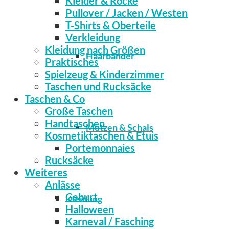
Kleider & Röcke
Pullover / Jacken / Westen
T-Shirts & Oberteile
Verkleidung
Kleidung nach Größen
Haarbänder
Praktisches
Spielzeug & Kinderzimmer
Taschen und Rucksäcke
Taschen & Co
Große Taschen
Handtaschen
Mützen & Schals
Kosmetiktaschen & Etuis
Portemonnaies
Rucksäcke
Weiteres
Anlässe
Geburt
Kleidung
Halloween
Karneval / Fasching