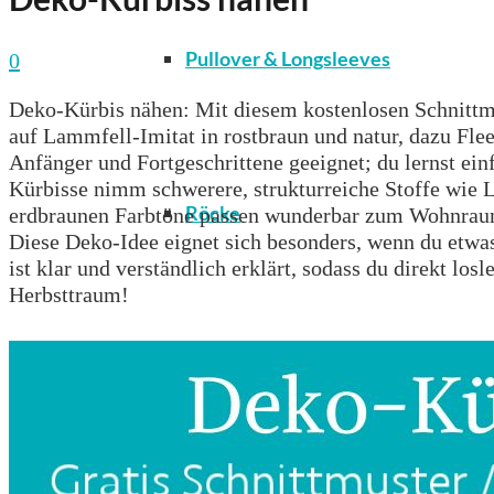
Pullover & Longsleeves
0
Deko-Kürbis nähen: Mit diesem kostenlosen Schnittmu
auf Lammfell-Imitat in rostbraun und natur, dazu Flee
Anfänger und Fortgeschrittene geeignet; du lernst ein
Kürbisse nimm schwerere, strukturreiche Stoffe wie La
Röcke
erdbraunen Farbtöne passen wunderbar zum Wohnraum,
Diese Deko-Idee eignet sich besonders, wenn du etwas
ist klar und verständlich erklärt, sodass du direkt lo
Herbsttraum!
T-Shirts & Tops