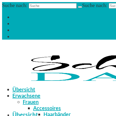
Suche nach:
Suche nach:
Einloggen
Registrieren
Zum Newsletter anmelden
Infos & Hilfe
Übersicht
Erwachsene
Frauen
Accessoires
Übersicht
Haarbänder