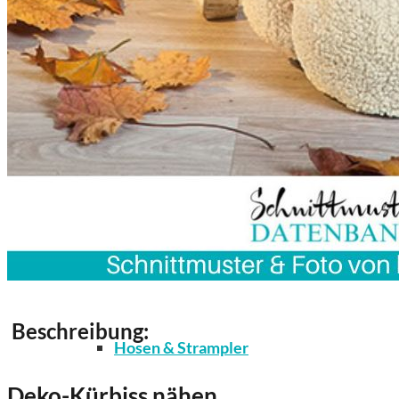
Kleidung
Bodys / Unterwäsche / Weiteres
Beschreibung:
Hosen & Strampler
Deko-Kürbiss nähen