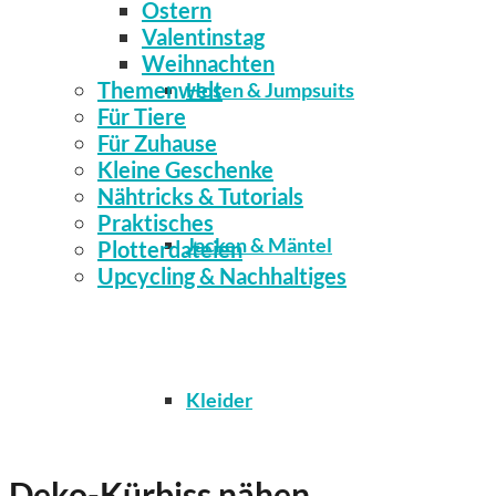
Ostern
Valentinstag
Weihnachten
Themenwelt
Hosen & Jumpsuits
Für Tiere
Für Zuhause
Kleine Geschenke
Nähtricks & Tutorials
Praktisches
Jacken & Mäntel
Plotterdateien
Upcycling & Nachhaltiges
Kleider
Deko-Kürbiss nähen