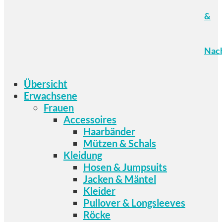
&
Nach
Übersicht
Erwachsene
Frauen
Accessoires
Haarbänder
Mützen & Schals
Kleidung
Hosen & Jumpsuits
Jacken & Mäntel
Kleider
Pullover & Longsleeves
Röcke