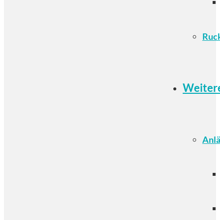
Ruc
Weiter
Anlä