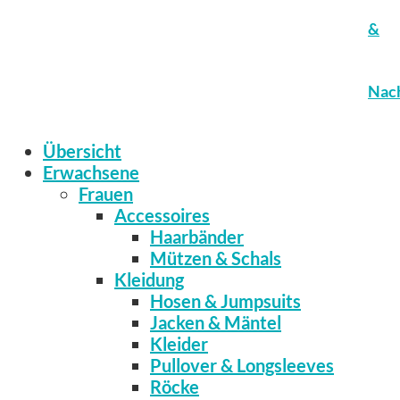
&
Nach
Übersicht
Erwachsene
Frauen
Accessoires
Haarbänder
Mützen & Schals
Kleidung
Hosen & Jumpsuits
Jacken & Mäntel
Kleider
Pullover & Longsleeves
Röcke