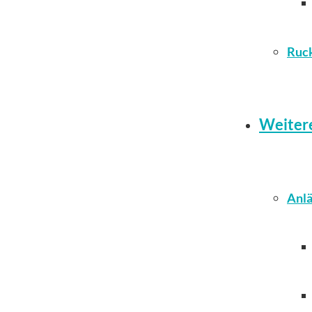
Ruc
Weiter
Anlä