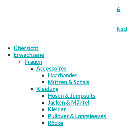
&
Nach
Übersicht
Erwachsene
Frauen
Accessoires
Haarbänder
Mützen & Schals
Kleidung
Hosen & Jumpsuits
Jacken & Mäntel
Kleider
Pullover & Longsleeves
Röcke