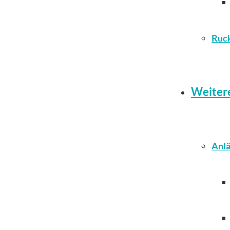
Ruc
Weiter
Anlä