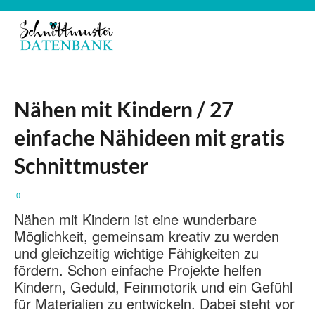
Nähen mit Kindern / 27
einfache Nähideen mit gratis
Schnittmuster
0
Nähen
mit
Kindern
ist
eine
wunderbare
Möglichkeit,
gemeinsam
kreativ
zu
werden
und
gleichzeitig
wichtige
Fähigkeiten
zu
fördern.
Schon
einfache
Projekte
helfen
Kindern,
Geduld,
Feinmotorik
und
ein
Gefühl
für
Materialien
zu
entwickeln.
Dabei
steht
vor