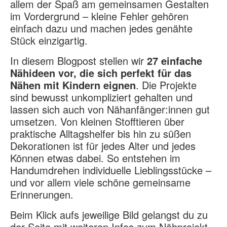
allem
der
Spaß
am
gemeinsamen
Gestalten
im
Vordergrund –
kleine
Fehler
gehören
einfach
dazu
und
machen
jedes
genähte
Stück
einzigartig.
In
diesem
Blogpost
stellen
wir
27
einfache
Nähideen
vor,
die
sich
perfekt
für
das
Nähen
mit
Kindern
eignen
.
Die
Projekte
sind
bewusst
unkompliziert
gehalten
und
lassen
sich
auch
von
Nähanfänger
:
innen
gut
umsetzen.
Von
kleinen
Stofftieren
über
praktische
Alltagshelfer
bis
hin
zu
süßen
Dekorationen
ist
für
jedes
Alter
und
jedes
Können
etwas
dabei.
So
entstehen
im
Handumdrehen
individuelle
Lieblingsstücke –
und
vor
allem
viele
schöne
gemeinsame
Erinnerungen.
Beim Klick aufs jeweilige Bild gelangst du zu
der Seite mit weiteren Infos zum Nähprojekt,